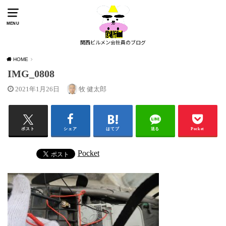
MENU
関西ビルメン会社員のブログ
HOME
IMG_0808
2021年1月26日
牧 健太郎
ポスト
シェア
はてブ
送る
Pocket
Pocket