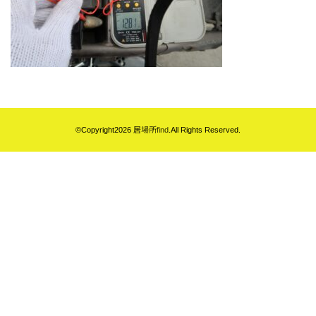
©Copyright2026
居場所find
.All Rights Reserved.