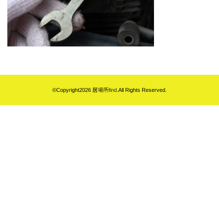
©Copyright2026
居場所find
.All Rights Reserved.