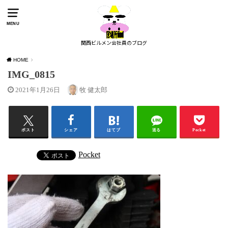
MENU
関西ビルメン会社員のブログ
HOME
IMG_0815
2021年1月26日
牧 健太郎
ポスト
シェア
はてブ
送る
Pocket
Pocket