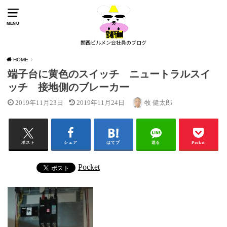
MENU
関西ビルメン会社員のブログ
HOME
端子台に黄色のスイッチ ニュートラルスイ
ッチ 接地側のブレーカー
2019年11月23日
2019年11月24日
牧 健太郎
ポスト
シェア
はてブ
送る
Pocket
Pocket