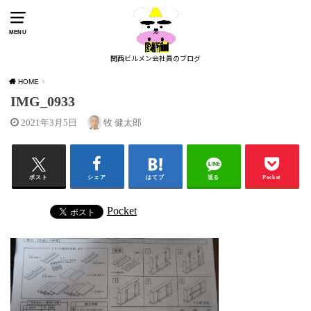
MENU
関西ビルメン会社員のブログ
HOME
IMG_0933
2021年3月5日
牧 健太郎
ポスト
シェア
はてブ
送る
Pocket
Pocket