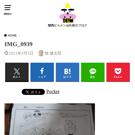
MENU
関西ビルメン会社員のブログ
HOME
IMG_0939
2021年3月5日
牧 健太郎
ポスト
シェア
はてブ
送る
Pocket
Pocket