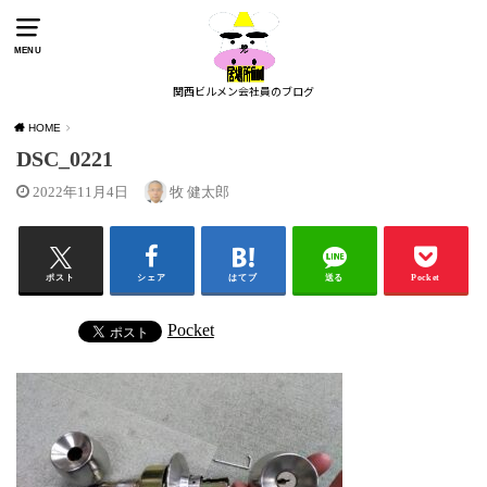
MENU
関西ビルメン会社員のブログ
HOME
DSC_0221
2022年11月4日
牧 健太郎
ポスト
シェア
はてブ
送る
Pocket
Pocket