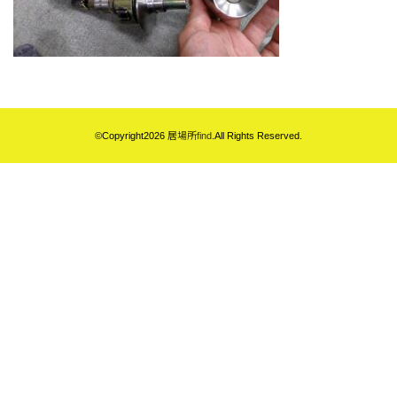
©Copyright2026
居場所find
.All Rights Reserved.