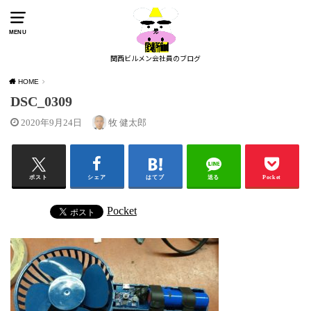
MENU
関西ビルメン会社員のブログ
HOME
DSC_0309
2020年9月24日
牧 健太郎
ポスト
シェア
はてブ
送る
Pocket
Pocket