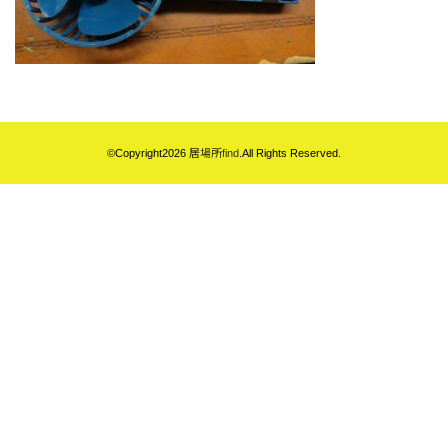
©Copyright2026
居場所find
.All Rights Reserved.