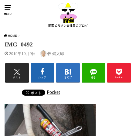
MENU
関西ビルメン会社員のブログ
HOME
IMG_0492
2019年10月9日
牧 健太郎
ポスト
シェア
はてブ
送る
Pocket
Pocket