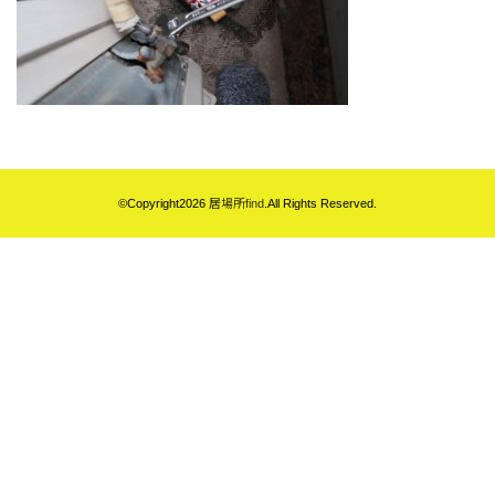
©Copyright2026
居場所find
.All Rights Reserved.