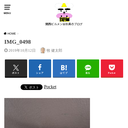
MENU
関西ビルメン会社員のブログ
HOME
IMG_0498
2019年10月12日
牧 健太郎
ポスト
シェア
はてブ
送る
Pocket
Pocket