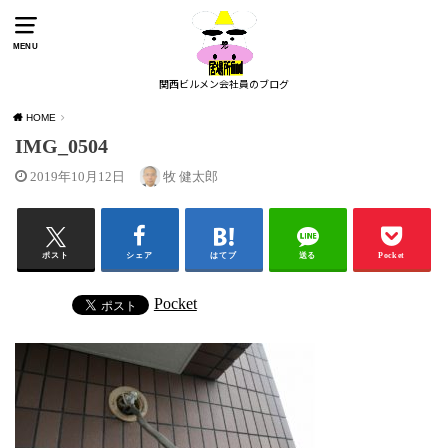
MENU
関西ビルメン会社員のブログ
HOME
IMG_0504
2019年10月12日
牧 健太郎
ポスト
シェア
はてブ
送る
Pocket
Pocket