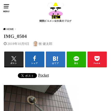
MENU
関西ビルメン会社員のブログ
HOME
IMG_0504
2019年10月9日
牧 健太郎
ポスト
シェア
はてブ
送る
Pocket
Pocket