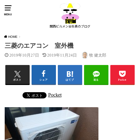
MENU
関西ビルメン会社員のブログ
HOME
三菱のエアコン 室外機
2019年10月27日
2019年11月24日
牧 健太郎
ポスト
シェア
はてブ
送る
Pocket
Pocket