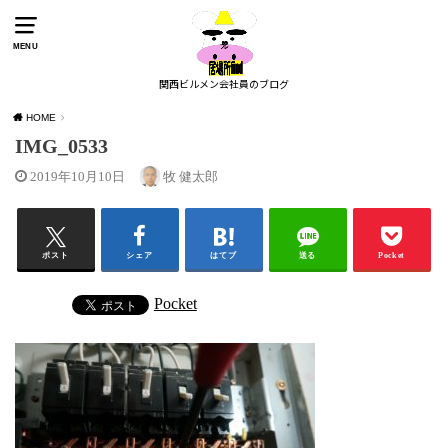
MENU
関西ビルメン会社員のブログ
HOME
IMG_0533
2019年10月10日
牧 健太郎
ポスト
シェア
はてブ
送る
Pocket
Pocket