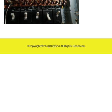
©Copyright2026
居場所find
.All Rights Reserved.