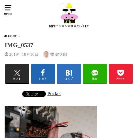
MENU
関西ビルメン会社員のブログ
HOME
IMG_0537
2019年10月10日
牧 健太郎
ポスト
シェア
はてブ
送る
Pocket
Pocket