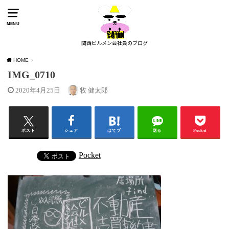
MENU
関西ビルメン会社員のブログ
HOME
IMG_0710
2020年4月25日
牧 健太郎
ポスト
シェア
はてブ
送る
Pocket
Pocket