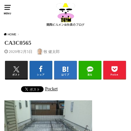
MENU
関西ビルメン会社員のブログ
HOME
CA3C0565
2020年2月5日
牧 健太郎
ポスト
シェア
はてブ
送る
Pocket
Pocket