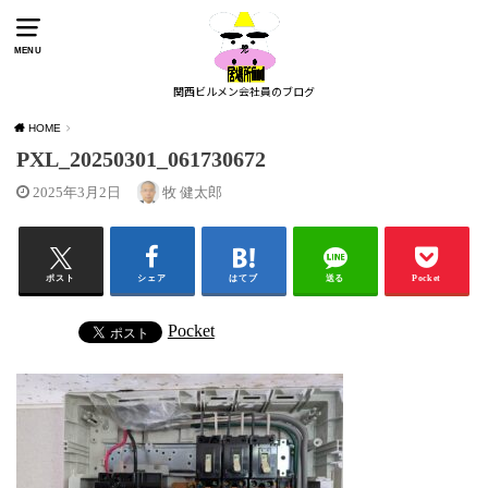
MENU
関西ビルメン会社員のブログ
HOME
PXL_20250301_061730672
2025年3月2日
牧 健太郎
ポスト
シェア
はてブ
送る
Pocket
Pocket