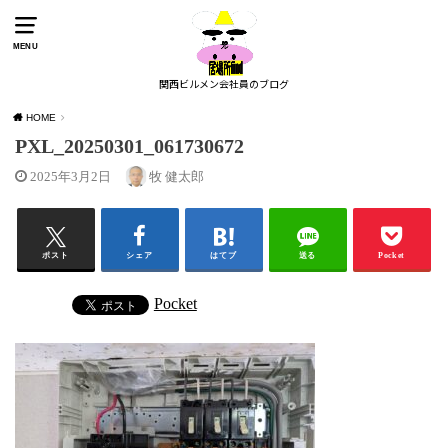
MENU
関西ビルメン会社員のブログ
HOME
PXL_20250301_061730672
2025年3月2日
牧 健太郎
ポスト
シェア
はてブ
送る
Pocket
Pocket