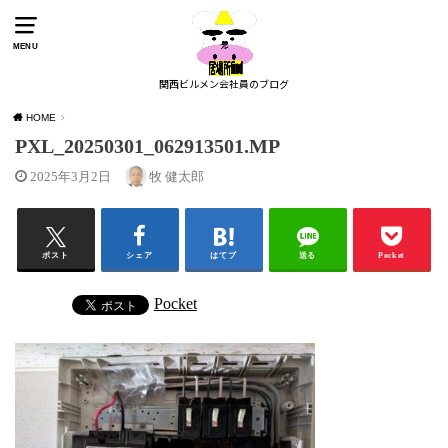
MENU
関西ビルメン会社員のブログ
HOME
PXL_20250301_062913501.MP
2025年3月2日
牧 健太郎
ポスト
シェア
はてブ
送る
Pocket
Pocket