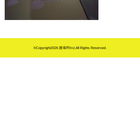
©Copyright2026
居場所find
.All Rights Reserved.