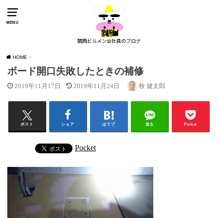
MENU
関西ビルメン会社員のブログ
HOME
ボード開口失敗したときの補修
2019年11月17日
2019年11月24日
牧 健太郎
ポスト
シェア
はてブ
送る
Pocket
Pocket