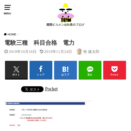
MENU
関西ビルメン会社員のブログ
HOME
電験三種 科目合格 電力
2019年10月18日
2019年11月24日
牧 健太郎
ポスト
シェア
はてブ
送る
Pocket
Pocket