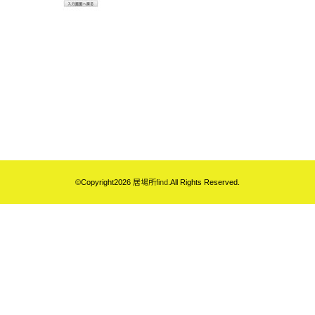
©Copyright2026
居場所find
.All Rights Reserved.