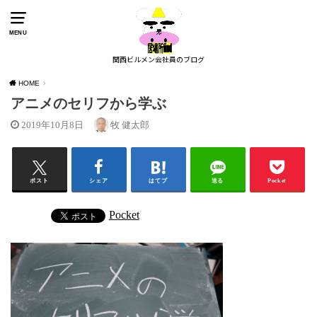
MENU
関西ビルメン会社員のブログ
HOME
アニメのセリフから学ぶ
2019年10月8日
牧 健太郎
ポスト
シェア
はてブ
送る
Pocket
Pocket