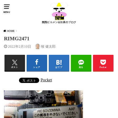
MENU
関西ビルメン会社員のブログ
HOME
RIMG2471
2022年2月10日
牧 健太郎
ポスト
シェア
はてブ
送る
Pocket
Pocket