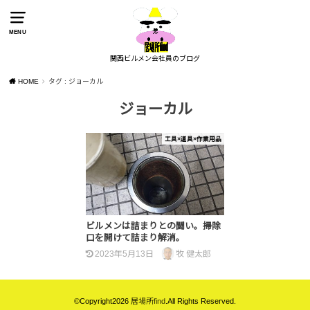
MENU
関西ビルメン会社員のブログ
HOME
タグ : ジョーカル
ジョーカル
工具×道具×作業用品
ビルメンは詰まりとの闘い。掃除
口を開けて詰まり解消。
2023年5月13日
牧 健太郎
©Copyright2026
居場所find
.All Rights Reserved.