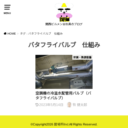
MENU
関西ビルメン会社員のブログ
HOME
タグ : バタフライバルブ 仕組み
バタフライバルブ 仕組み
空調・熱源設備
空調機の冷温水配管用バルブ（バ
タフライバルブ）
2023年5月14日
牧 健太郎
©Copyright2026
居場所find
.All Rights Reserved.