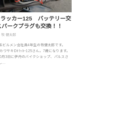
ラッカー125 バッテリー交
スパークプラグも交換！！
牧 健太郎
系ビルメン会社員4年生の牧健太郎です。
ワサキDﾄﾗｯｶｰ125さん。7歳になります。
）10月3日に伊丹のバイクショップ、パルスさ
し…