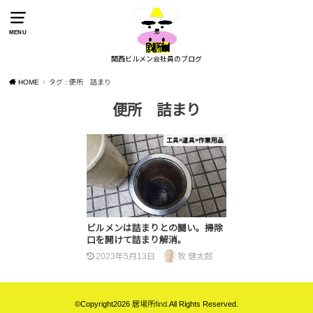
MENU
関西ビルメン会社員のブログ
HOME
タグ : 便所 詰まり
便所 詰まり
工具×道具×作業用品
ビルメンは詰まりとの闘い。掃除
口を開けて詰まり解消。
2023年5月13日
牧 健太郎
©Copyright2026
居場所find
.All Rights Reserved.