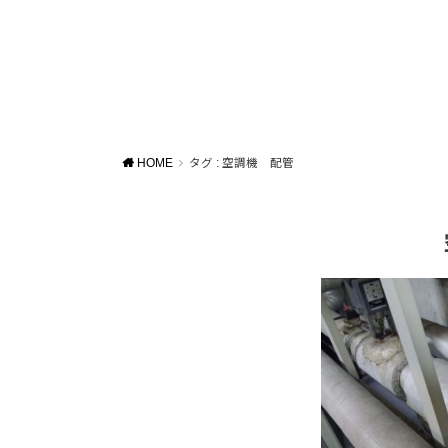
HOME
タグ : 空調機 配管