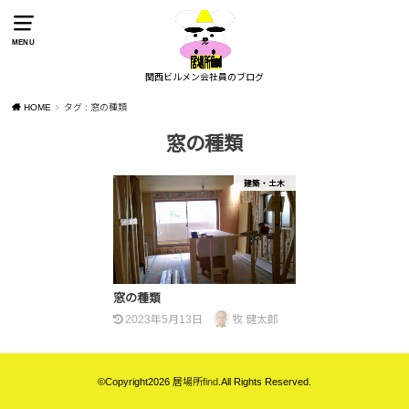
MENU
関西ビルメン会社員のブログ
HOME
タグ : 窓の種類
窓の種類
建築・土木
窓の種類
2023年5月13日
牧 健太郎
©Copyright2026
居場所find
.All Rights Reserved.