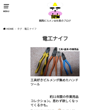
MENU
関西ビルメン会社員のブログ
HOME
タグ : 電工ナイフ
電工ナイフ
工具×道具×作業用品
工具好きビルメンが集めたハンド
ツール
約11年間の作業用品
コレクション。思わず欲しくなっ
てくるかも。