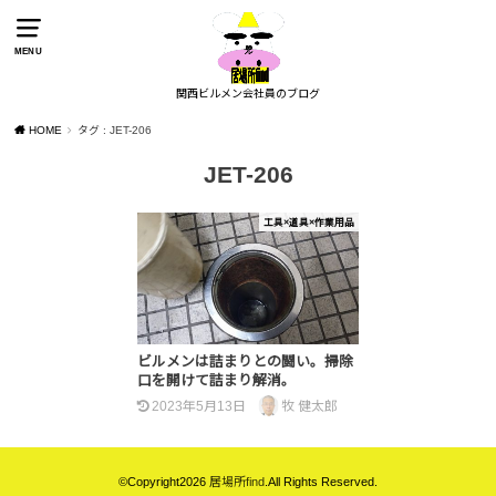
MENU
関西ビルメン会社員のブログ
HOME
タグ : JET-206
JET-206
工具×道具×作業用品
ビルメンは詰まりとの闘い。掃除
口を開けて詰まり解消。
2023年5月13日
牧 健太郎
©Copyright2026
居場所find
.All Rights Reserved.