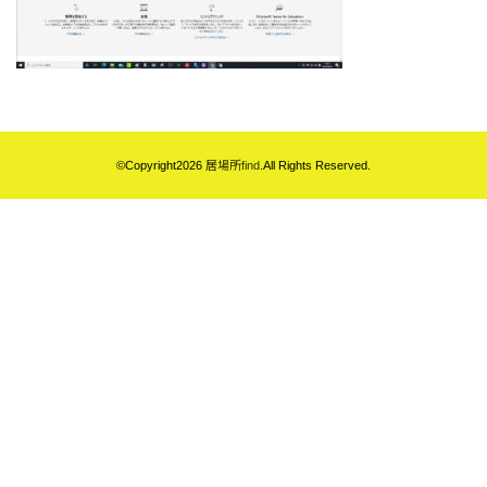
©Copyright2026
居場所find
.All Rights Reserved.