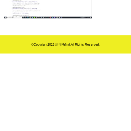
©Copyright2026
居場所find
.All Rights Reserved.