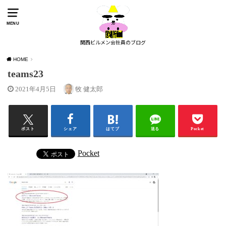
MENU
関西ビルメン会社員のブログ
HOME
teams23
2021年4月5日
牧 健太郎
ポスト
シェア
はてブ
送る
Pocket
Pocket