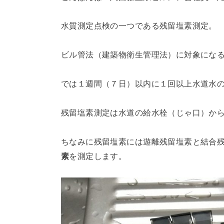
水質測定点検の一つである残留塩素測定。
ビル管法（建築物衛生管理法）に対象にな
では１週間（７日）以内に１回以上水道水
残留塩素測定は水道の給水栓（じゃ口）か
ちなみに残留塩素には遊離残留塩素と結合
素
を測定します。