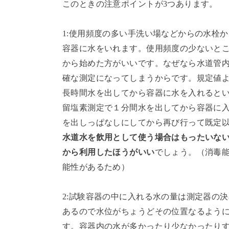
このときの注意ポイントが3つあります。
1:使用頻度の多い手洗い場などからの水栓
容器に水をいれます。使用頻度の少ないとこ
から始めた方がいいです。なぜなら水道管
確な測定になってしまうからです。規定値
長時間水を出してから容器に水を入れると
留塩素測定で１分間水を出してから容器に入
を出しっぱなしにしてから再び行って既定
水道水を飲用として使う場合はもったいな
から利用したほうがいい
でしょう。（消毒
能性があるため）
2:試験容器の中に入れる水の量は測定器の
あるので水位がちょうどその位置なるよう
す。容器内の水が多かったり少なかったり