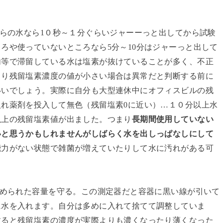
からの水なら1０秒～１分ぐらいジャーーっと出してから試験
ろや使っていないところなら5分～10分はジャーっと出して
内等で滞留している水は塩素が抜けていることが多く、不正
より残留塩素濃度の値が小さい場合は異常だと判断する前に
いいでしょう。実際に自分も大型連休中にオフィスビルの残
れ薬剤を投入して無色（残留塩素0に近い）…１０分以上水
以上の残留塩素値が出ました。つまり
長期間使用していない
いと思うかもしれませんがしばらく水を出しっぱなしにして
能力がない状態で雑菌が増えていたりして水に汚れがある可
決められた容量を守る。この測定器だと容器に黒い線が引いて
に水を入れます。自分は多めに入れて捨てて調整していま
すると残留塩素の濃度が実際よりも濃くなったり薄くなった