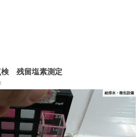
点検 残留塩素測定
郎
給排水・衛生設備