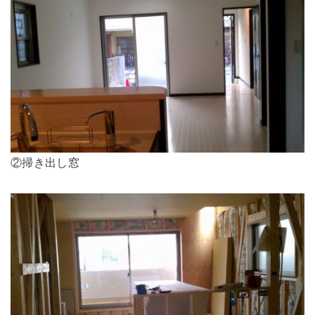
②掃き出し窓