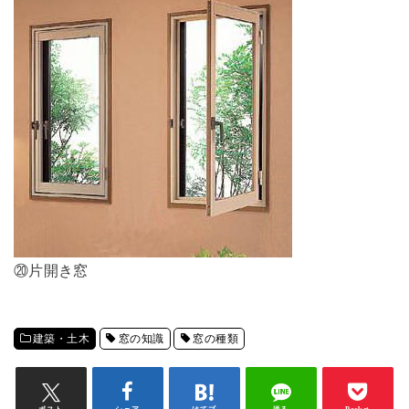
⑳片開き窓
建築・土木
窓の知識
窓の種類
ポスト
シェア
はてブ
送る
Pocket