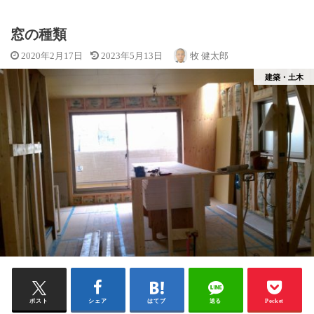
窓の種類
2020年2月17日
2023年5月13日
牧 健太郎
建築・土木
ポスト
シェア
はてブ
送る
Pocket