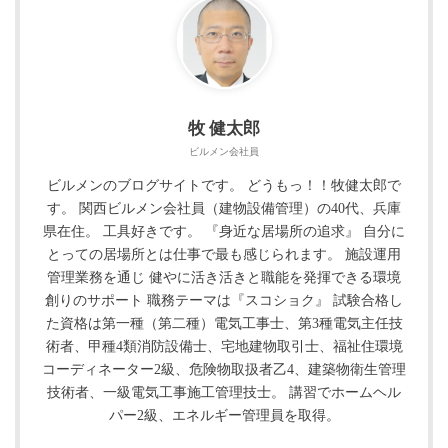
牧 健太郎
ビルメン会社員
ビルメンのブログサイトです。 どうもっ！！牧健太郎で
す。 関西ビルメン会社員（建物設備管理）の40代、兵庫
県在住。 工具好きです。 『身近な居場所の追求』 自分に
とっての居場所とは仕事で最も感じられます。 施設運用
管理業務を通じ 健やに活き活きと職能を発揮できる環境
創りのサポート 職務テーマは『スコショク』 試験合格し
た資格は第一種（第二種）電気工事士、第3種電気主任技
術者、甲種4類消防設備士、宅地建物取引士、福祉住環境
コーディネーター2級、危険物取扱者乙4、建築物衛生管理
技術者、一級電気工事施工管理技士。 講習でホームヘル
パー2級、エネルギー管理員を取得。