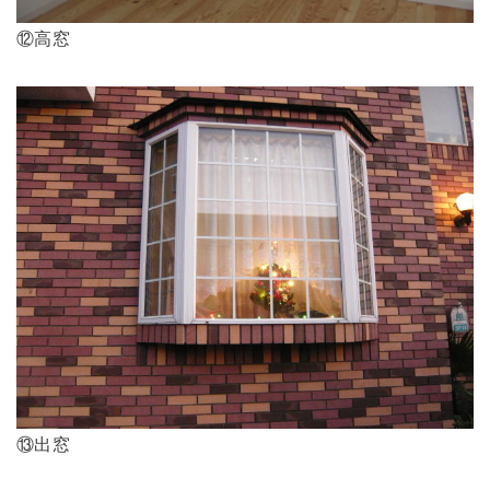
⑫高窓
⑬出窓