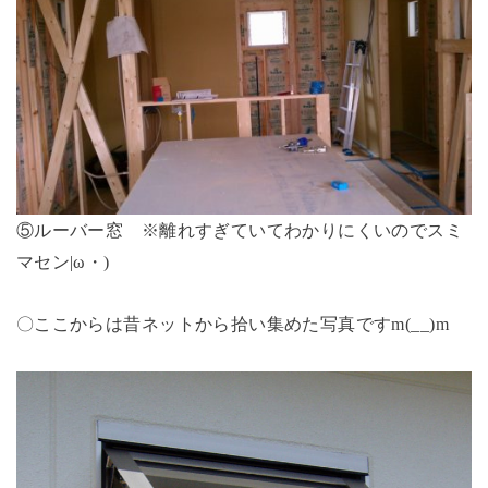
⑤ルーバー窓 ※離れすぎていてわかりにくいのでスミ
マセン|ω・)
〇ここからは昔ネットから拾い集めた写真ですm(__)m