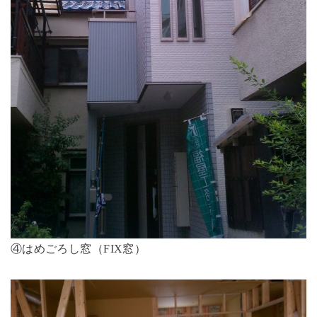
④はめごろし窓（FIX窓）