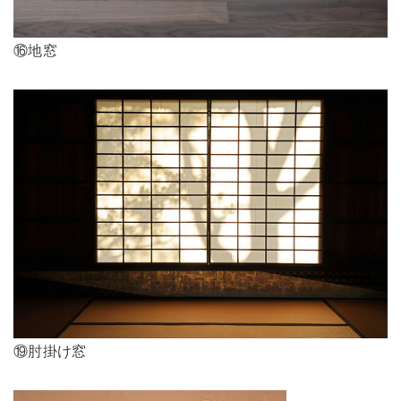
⑯地窓
⑲肘掛け窓