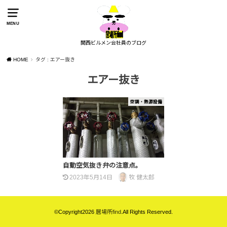
MENU
関西ビルメン会社員のブログ
HOME
タグ : エアー抜き
エアー抜き
空調・熱源設備
自動空気抜き弁の注意点。
2023年5月14日
牧 健太郎
©Copyright2026
居場所find
.All Rights Reserved.