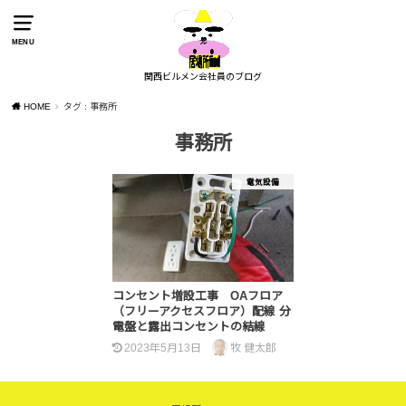
MENU
関西ビルメン会社員のブログ
HOME
タグ : 事務所
事務所
電気設備
コンセント増設工事 OAフロア
（フリーアクセスフロア）配線 分
電盤と露出コンセントの結線
2023年5月13日
牧 健太郎