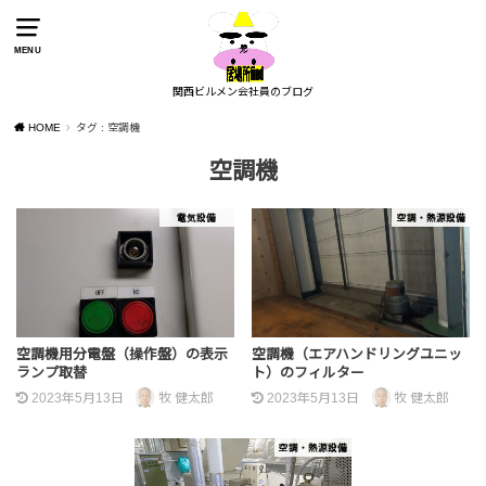
MENU
関西ビルメン会社員のブログ
HOME
タグ : 空調機
空調機
電気設備
空調・熱源設備
空調機用分電盤（操作盤）の表示
空調機（エアハンドリングユニッ
ランプ取替
ト）のフィルター
2023年5月13日
牧 健太郎
2023年5月13日
牧 健太郎
空調・熱源設備