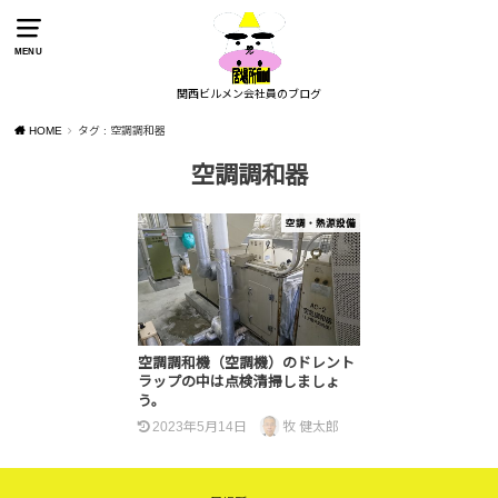
MENU
関西ビルメン会社員のブログ
HOME
タグ : 空調調和器
空調調和器
空調・熱源設備
空調調和機（空調機）のドレント
ラップの中は点検清掃しましょ
う。
2023年5月14日
牧 健太郎