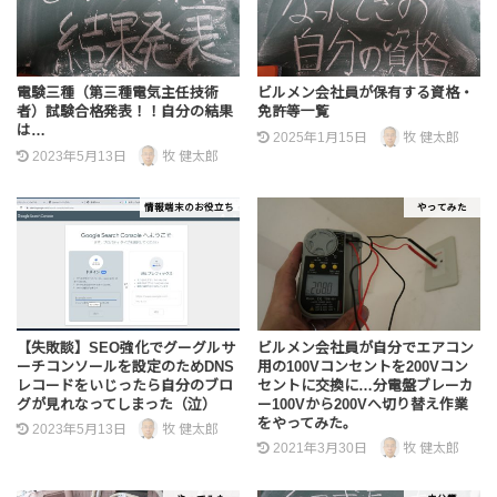
電験三種（第三種電気主任技術
ビルメン会社員が保有する資格・
者）試験合格発表！！自分の結果
免許等一覧
は…
2025年1月15日
牧 健太郎
2023年5月13日
牧 健太郎
情報端末のお役立ち
やってみた
【失敗談】SEO強化でグーグルサ
ビルメン会社員が自分でエアコン
ーチコンソールを設定のためDNS
用の100Vコンセントを200Vコン
レコードをいじったら自分のブロ
セントに交換に…分電盤ブレーカ
グが見れなってしまった（泣）
ー100Vから200Vへ切り替え作業
をやってみた。
2023年5月13日
牧 健太郎
2021年3月30日
牧 健太郎