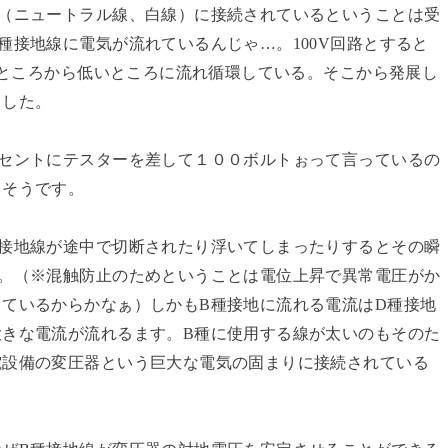
点（ニュートラル線、白線）に接続されているということは受
種接地線に電気が流れているんじゃ…。100V回路とすると
高いところから低いところに流れ循環している。そこから発展し
ました。
ンセントにテスターを差して１００ボルトぉって言っているの
るそうです。
種接地線が途中で切断されたり浮いてしまったりするとその瞬
す。（※混触防止のためということは電位上昇で異常電圧がか
ているからかなぁ）しかもB種接地に流れる電流はD種接地
大きな電流が流れるます。B種に使用する線が太いのもそのた
電設備の変圧器という巨大な電気の固まりに接続されている