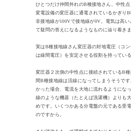
ひとつだけ仲間外れのB種接地さん。中性
変電設備の変圧器に通電されているかぎりB
非接地線が100Vで接地線が0V。電気は
て疑問の答えになるようなものに辿り着き
実はB種接地線さん変圧器の対地電圧（コ
は線間電圧）を安定させる役割を持ってい
変圧器２次側の中性点に接続されているB
間B種接地線は活線になってしまうそうで
かった場合、電流を大地に流れるようになっ
線のような機器（たとえば洗濯機）よりも
めです。いくつかある分電盤の元である受
のですから。