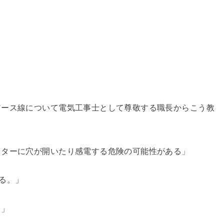
アース線について電気工事士として尊敬する職長からこう教
ッターに穴が開いたり感電する危険の可能性がある」
る。」
）」