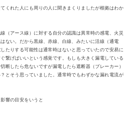
えてくれた人にも周りの人に聞きまくりましたが根拠はわか
地線（アース線）に対する自分の認識は異常時の感電、火災
流はない。だから黒線、赤線、白線、みたいに活線（通電
電したりする可能性は通常時はないと思っていたので安易に
すぐ繋げばいいという感覚です。もしも大きく漏電している
で切断したら危ないですが漏電したら遮断器（ブレーカー）
い？とそう思っていました。通常時でもわずかな漏れ電流が
る影響の目安をいうと