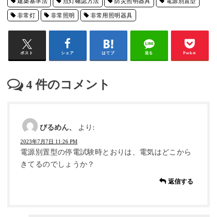
建築基準法
点灯確認方法
防災照明器具
電源別置型
非常灯
非常照明
非常用照明器具
ポスト
シェア
はてブ
送る
Pocket
4
件のコメント
びるめん、
より:
2023年7月7日 11:26 PM
電源別置型の停電試験時とおりは、電気はどこから
きてるのでしょうか？
返信する