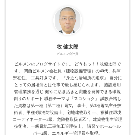
牧 健太郎
ビルメン会社員
ビルメンのブログサイトです。 どうもっ！！牧健太郎で
す。 関西ビルメン会社員（建物設備管理）の40代、兵庫
県在住。 工具好きです。 『身近な居場所の追求』 自分に
とっての居場所とは仕事で最も感じられます。 施設運用
管理業務を通じ 健やに活き活きと職能を発揮できる環境
創りのサポート 職務テーマは『スコショク』 試験合格し
た資格は第一種（第二種）電気工事士、第3種電気主任技
術者、甲種4類消防設備士、宅地建物取引士、福祉住環境
コーディネーター2級、危険物取扱者乙4、建築物衛生管理
技術者、一級電気工事施工管理技士。 講習でホームヘル
パー2級、エネルギー管理員を取得。