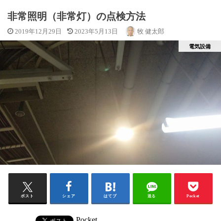
非常照明（非常灯）の点検方法
2019年12月29日
2023年5月13日
牧 健太郎
電気設備
ポスト
シェア
はてブ
送る
Pocket
Pocket